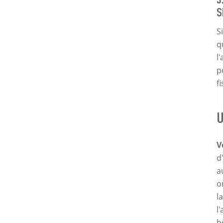
S
S
q
l
p
f
U
V
d
a
o
l
l
h