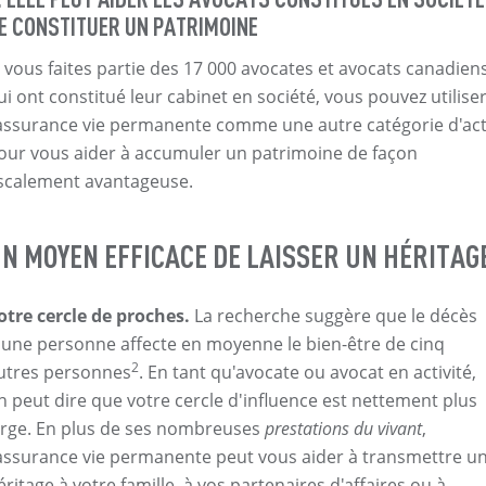
E CONSTITUER UN PATRIMOINE
i vous faites partie des 17 000 avocates et avocats canadien
ui ont constitué leur cabinet en société, vous pouvez utilise
'assurance vie permanente comme une autre catégorie d'act
our vous aider à accumuler un patrimoine de façon
iscalement avantageuse.
N MOYEN EFFICACE DE LAISSER UN HÉRITAG
otre cercle de proches.
La recherche suggère que le décès
'une personne affecte en moyenne le bien-être de cinq
2
utres personnes
. En tant qu'avocate ou avocat en activité,
n peut dire que votre cercle d'influence est nettement plus
arge. En plus de ses nombreuses
prestations du vivant
,
'assurance vie permanente peut vous aider à transmettre u
éritage à votre famille, à vos partenaires d'affaires ou à