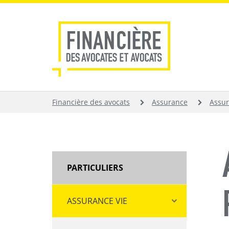
Aller
au
contenu
principal
FIL
Financière des avocats
Assurance
Assur
D'ARIANE
MAIN
PARTICULIERS
NAVIGATION
ASSURANCE VIE