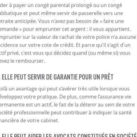
ider à payer un congé parental prolongé ou un congé
abbatique et peut même servir de passerelle vers une
etraite anticipée. Vous n'avez pas besoin de « faire une
emande » pour emprunter cet argent : il vous appartient.
mprunter sur la valeur de rachat de votre police n'a aucune
ncidence sur votre cote de crédit. Et parce qu'il s'agit d'un
ctif privé, c'est vous qui décidez quand (ou même si) vous
evez le rembourser.
. ELLE PEUT SERVIR DE GARANTIE POUR UN PRÊT
oilà un avantage qui peut s’avérer très utile lorsque vous
éveloppez votre pratique. De plus, comme l’assurance vie
ermanente est un actif, le fait de la détenir au sein de votre
ociété professionnelle peut contribuer à indiquer la santé
inancière de votre cabinet.
. ELLE PEUT AIDER LES AVOCATS CONSTITUÉS EN SOCIÉTÉ