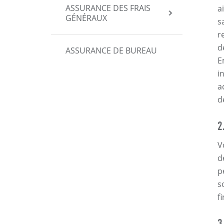
ASSURANCE DES FRAIS
a
GÉNÉRAUX
s
r
d
ASSURANCE DE BUREAU
E
i
a
d
2
V
d
p
s
f
3