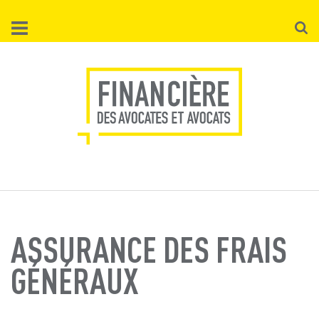
Aller
Reche
au
contenu
principal
ASSURANCE DES FRAIS
GÉNÉRAUX