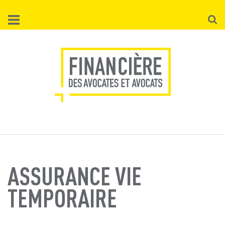
Aller
Reche
au
contenu
principal
ASSURANCE VIE
TEMPORAIRE