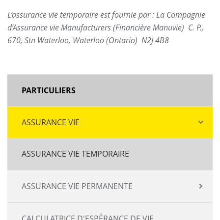
L’assurance vie temporaire est fournie par : La Compagnie
d’Assurance vie Manufacturers (Financière Manuvie) C. P.,
670, Stn Waterloo, Waterloo (Ontario) N2J 4B8
MAIN
PARTICULIERS
NAVIGATION
ASSURANCE VIE
ASSURANCE VIE TEMPORAIRE
ASSURANCE VIE PERMANENTE
CALCULATRICE D'ESPÉRANCE DE VIE