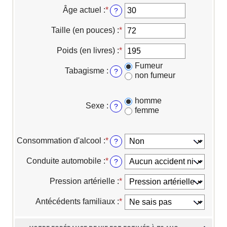
pour
Âge actuel
:
*
Entrez
?
cacher
un
les
montant
entrées
Taille (en pouces)
:
*
Entrez
entre
un
16
montant
Poids (en livres)
:
*
Entrez
et
entre
un
90
Fumeur
56
montant
Tabagisme
:
?
non fumeur
et
entre
79
50
et
homme
400
Sexe
:
?
femme
Consommation d'alcool
:
*
?
Conduite automobile
:
*
?
Pression artérielle
:
*
Antécédents familiaux
:
*