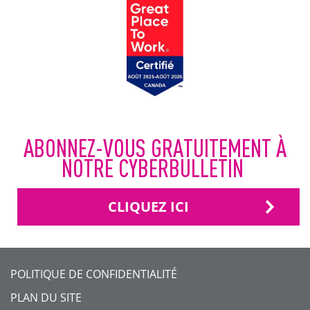
ABONNEZ-VOUS GRATUITEMENT À
NOTRE CYBERBULLETIN
CLIQUEZ ICI
FOOTER
POLITIQUE DE CONFIDENTIALITÉ
MENU
PLAN DU SITE