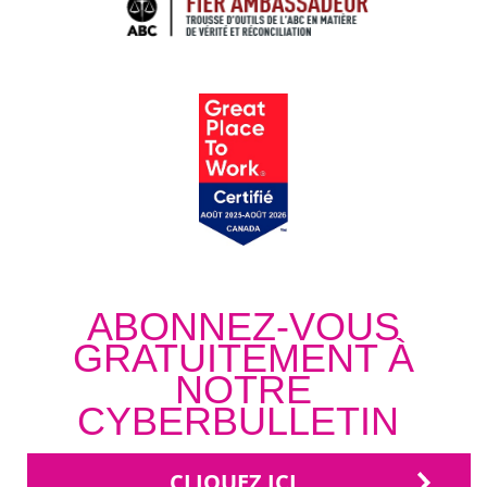
ABONNEZ-VOUS
GRATUITEMENT À
NOTRE
CYBERBULLETIN
CLIQUEZ ICI