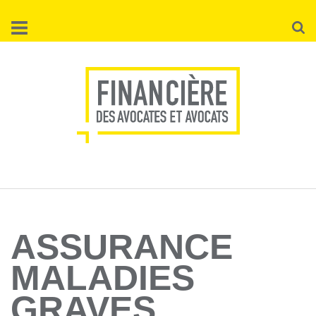
Aller
Reche
au
contenu
principal
ASSURANCE
MALADIES
GRAVES