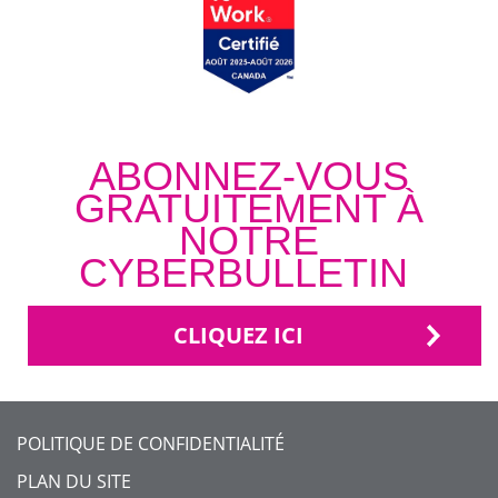
ABONNEZ-VOUS
GRATUITEMENT À
NOTRE
CYBERBULLETIN
CLIQUEZ ICI
FOOTER
POLITIQUE DE CONFIDENTIALITÉ
MENU
PLAN DU SITE