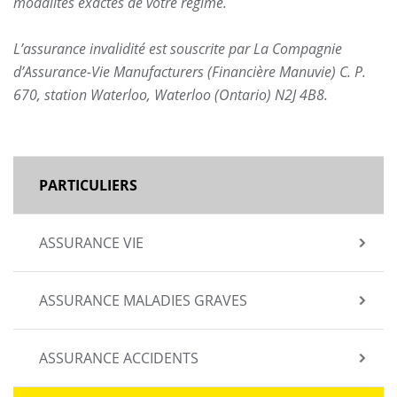
modalités exactes de votre régime.
L’assurance invalidité est souscrite par La Compagnie
d’Assurance-Vie Manufacturers (Financière Manuvie) C. P.
670, station Waterloo, Waterloo (Ontario) N2J 4B8.
MAIN
PARTICULIERS
NAVIGATION
ASSURANCE VIE
ASSURANCE MALADIES GRAVES
ASSURANCE ACCIDENTS