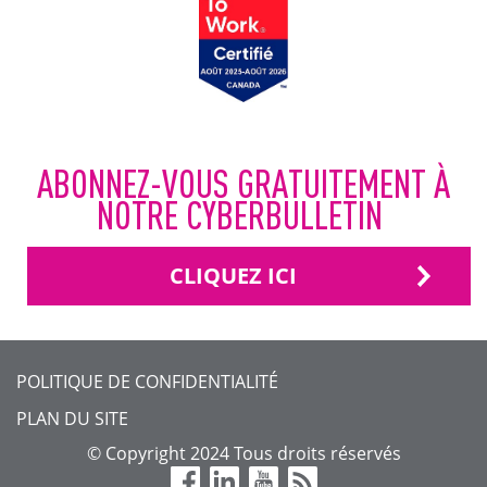
ABONNEZ-VOUS GRATUITEMENT À
NOTRE CYBERBULLETIN
CLIQUEZ ICI
FOOTER
POLITIQUE DE CONFIDENTIALITÉ
MENU
PLAN DU SITE
©
Copyright 2024 Tous droits réservés