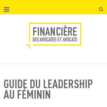
Aller
Reche
au
contenu
principal
GUIDE DU LEADERSHIP
AU FÉMININ