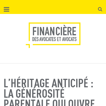
Aller
Reche
au
contenu
principal
L’HÉRITAGE ANTICIPÉ :
LA GÉNÉROSITÉ
PARENTALE QUI OUVRE