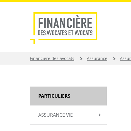
Aller
au
contenu
principal
FIL
Financière des avocats
Assurance
Assur
D'ARIANE
MAIN
PARTICULIERS
NAVIGATION
ASSURANCE VIE