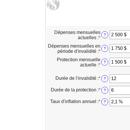
Dépenses mensuelles
?
actuelles
:
*
Entrez
un
Dépenses mensuelles en
montant
?
période d'invalidité
:
*
Entrez
entre
un
0 $
Protection mensuelle
montant
?
et
actuelle
:
*
Entrez
entre
100 000 $
un
0 $
montant
et
Durée de l'invalidité
:
*
Entrez
?
entre
100 000 $
un
0 $
montant
Durée de la protection
:
*
Entrez
?
et
entre
un
100 000 $
1
montant
Taux d'inflation annuel
:
*
Entrez
?
et
entre
un
120
0
montant
et
entre
240
0 %
et