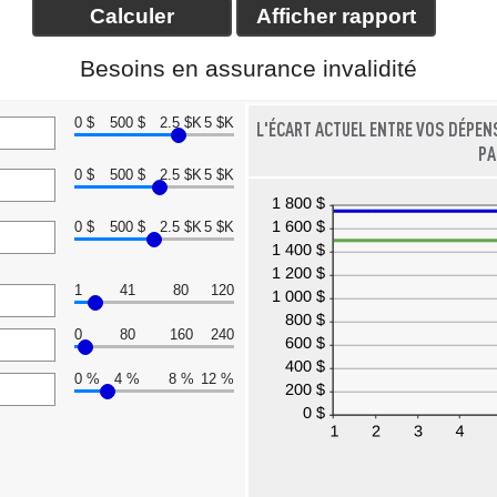
Besoins en assurance invalidité
0 $
500 $
2.5 $K
5 $K
L'ÉCART ACTUEL ENTRE VOS DÉPENS
PA
0 $
500 $
2.5 $K
5 $K
0 $
500 $
2.5 $K
5 $K
1
41
80
120
0
80
160
240
0 %
4 %
8 %
12 %