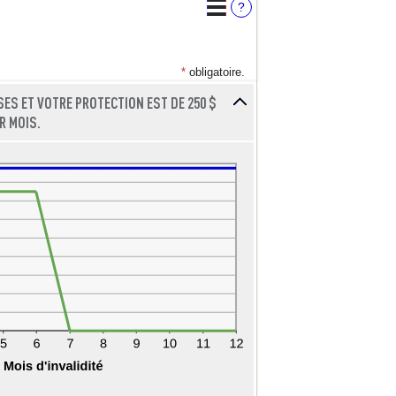
?
*
obligatoire.
ES ET VOTRE PROTECTION EST DE 250 $
R MOIS.
Cliquer
pour
cacher
le
graphique