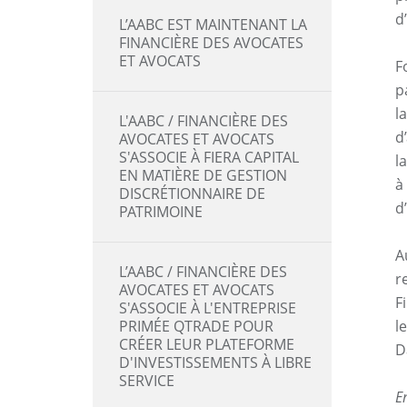
d
L’AABC EST MAINTENANT LA
FINANCIÈRE DES AVOCATES
ET AVOCATS
F
p
l
L'AABC / FINANCIÈRE DES
d
AVOCATES ET AVOCATS
S'ASSOCIE À FIERA CAPITAL
l
EN MATIÈRE DE GESTION
à
DISCRÉTIONNAIRE DE
d
PATRIMOINE
A
L’AABC / FINANCIÈRE DES
r
AVOCATES ET AVOCATS
F
S'ASSOCIE À L'ENTREPRISE
PRIMÉE QTRADE POUR
l
CRÉER LEUR PLATEFORME
D
D'INVESTISSEMENTS À LIBRE
SERVICE
E