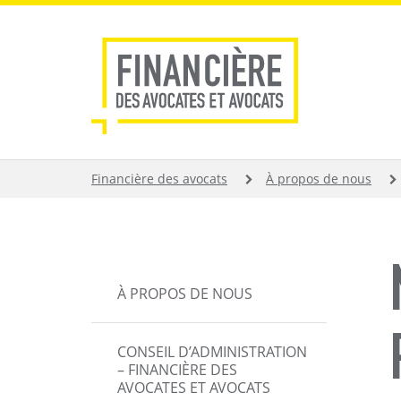
Aller
au
contenu
principal
FIL
Financière des avocats
À propos de nous
D'ARIANE
MAIN
À PROPOS DE NOUS
NAVIGATION
CONSEIL D’ADMINISTRATION
– FINANCIÈRE DES
AVOCATES ET AVOCATS