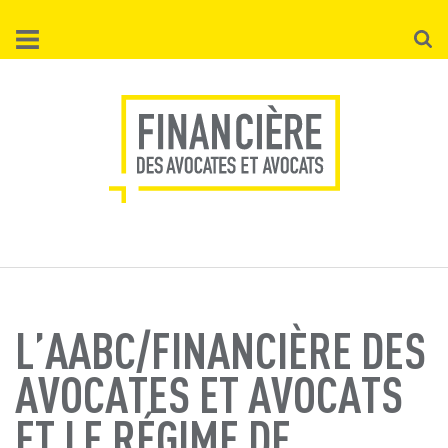
Aller
Reche
au
contenu
principal
L’AABC/FINANCIÈRE DES
AVOCATES ET AVOCATS
ET LE RÉGIME DE