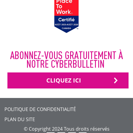
ABONNEZ-VOUS GRATUITEMENT À
NOTRE CYBERBULLETIN
CLIQUEZ ICI
FOOTER
POLITIQUE DE CONFIDENTIALITÉ
MENU
PLAN DU SITE
©
Copyright 2024 Tous droits réservés