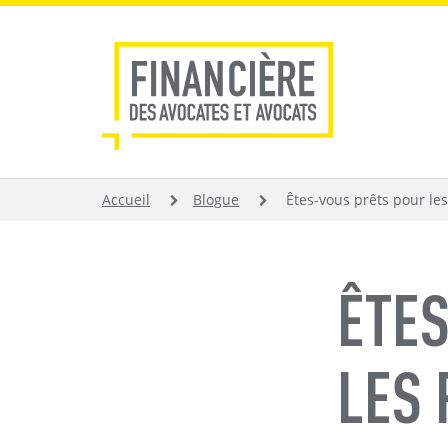
Aller
au
contenu
principal
FIL
Accueil
Blogue
Êtes-vous prêts pour les
D'ARIANE
ÊTE
LES 