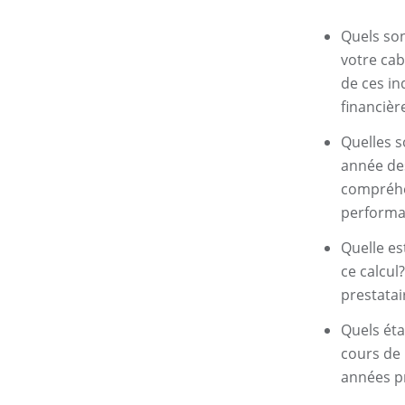
Quels son
votre cab
de ces in
financièr
Quelles s
année des
compréhe
performan
Quelle es
ce calcul
prestatai
Quels éta
cours de 
années pr