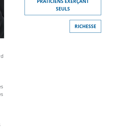
PRATICIENS EXERÇANT
SEULS
RICHESSE
rd
es
es
u
s