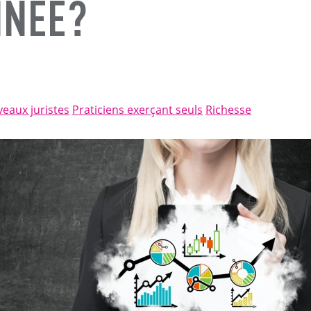
NNÉE?
eaux juristes
Praticiens exerçant seuls
Richesse