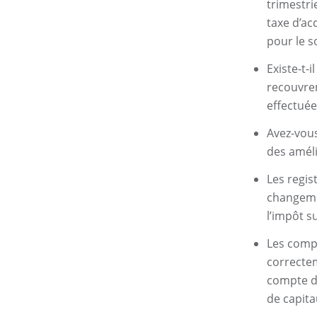
trimestri
taxe d’ac
pour le s
Existe-t-
recouvrem
effectué
Avez-vous
des améli
Les regis
changemen
l’impôt s
Les compt
correctem
compte de
de capita