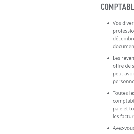
COMPTABLE
Vos diver
professio
décembre 
document
Les reven
offre de 
peut avoi
personne
Toutes le
comptabil
paie et t
les factu
Avez-vous