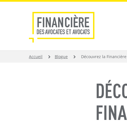
Aller
au
contenu
principal
FIL
Accueil
Blogue
Découvrez la Financière
D'ARIANE
DÉC
FINA