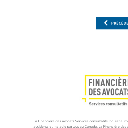
PRÉCÉD
La Financière des avocats Services consultatifs Inc. est aut
accidents et maladie partout au Canada. La Financière des a