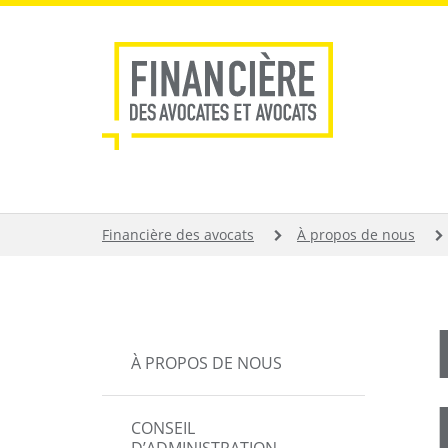
Aller
au
contenu
principal
FIL
Financière des avocats
À propos de nous
D'ARIANE
MAIN
À PROPOS DE NOUS
NAVIGATION
CONSEIL