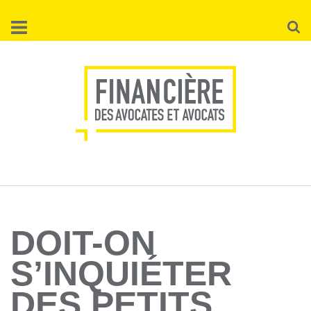
Aller
Reche
au
contenu
principal
DOIT-ON
S’INQUIÉTER
DES PETITS