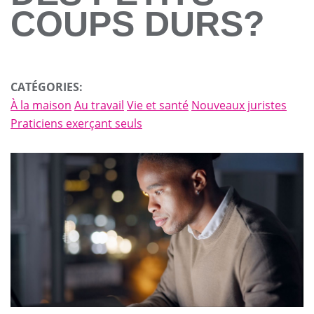
COUPS DURS?
CATÉGORIES:
À la maison
Au travail
Vie et santé
Nouveaux juristes
Praticiens exerçant seuls