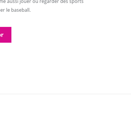
aime aussi jouer ou regarder des sports
ier le baseball.
or