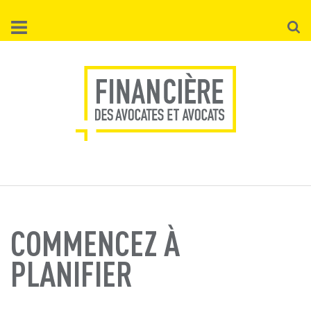
Aller
Reche
au
contenu
principal
COMMENCEZ À
PLANIFIER