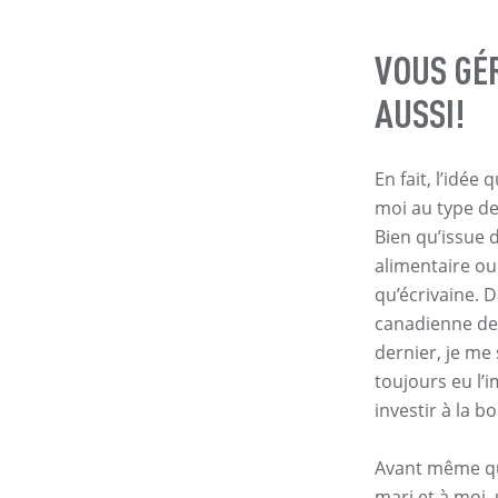
VOUS GÉ
AUSSI!
En fait, l’idé
moi au type de
Bien qu’issue 
alimentaire ou
qu’écrivaine. D
canadienne de l
dernier, je me 
toujours eu l’
investir à la b
Avant même qu
mari et à moi,