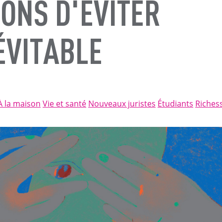
ONS D'ÉVITER
ÉVITABLE
À la maison
Vie et santé
Nouveaux juristes
Étudiants
Riches