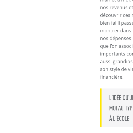
nos revenus et 
découvrir ces 
bien failli pass
montrer dans 
nos dépenses di
que l’on assoc
importants com
aussi grandios
son style de v
financière.
L’IDÉE QU’
MOI AU TYP
À L’ÉCOLE.