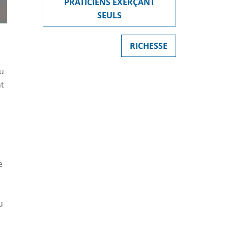
PRATICIENS EXERÇANT
SEULS
RICHESSE
du
nt
e
u