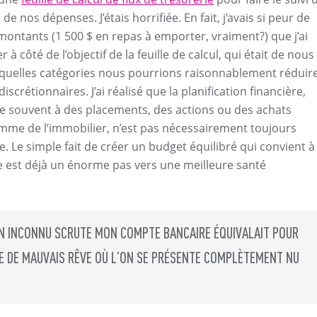
de nos dépenses. J’étais horrifiée. En fait, j’avais si peur de
montants (1 500 $ en repas à emporter, vraiment?) que j’ai
er à côté de l’objectif de la feuille de calcul, qui était de nous
quelles catégories nous pourrions raisonnablement réduir
scrétionnaires. J’ai réalisé que la planification financière,
ie souvent à des placements, des actions ou des achats
me de l’immobilier, n’est pas nécessairement toujours
e. Le simple fait de créer un budget équilibré qui convient à
ie est déjà un énorme pas vers une meilleure santé
UN INCONNU SCRUTE MON COMPTE BANCAIRE ÉQUIVALAIT POUR
E DE MAUVAIS RÊVE OÙ L’ON SE PRÉSENTE COMPLÈTEMENT NU