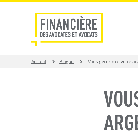
Aller
au
contenu
principal
FIL
Accueil
Blogue
Vous gérez mal votre arge
D'ARIANE
VOU
ARGE