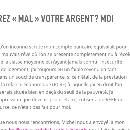
REZ « MAL » VOTRE ARGENT? MOI
e qu’un inconnu scrute mon compte bancaire équivalait pour
 mauvais rêve où l’on se présente complètement nu à l’écol
de la classe moyenne et n’ayant jamais connu l’insécurité
 de logement, j’ai toujours eu un faible revenu en tant
ans un souci de transparence, si ce n’était de la prestation
a relance économique (PCRE) à laquelle j’ai eu droit l’an
serais située bien en deçà du seuil de la pauvreté. J’ai
impression que devenir propriétaire, cotiser à un REER ou
ourse, ce n’était pas fait pour moi.
e nous nous rencontrions, Michel nous a envoyé, à mon
 une
feuille de calcul de flux de trésorerie
pour faire le suivi 