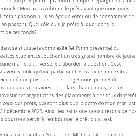
 de son prêt plutôt qu’à notre compte d’épargne ou à des
entuels? Mon mari a obtenu le prêt avant que nous nous
il n’était pas non plus en âge de voter ou de consommer de
dit en passant. Quel rôle suis-je prête à jouer dans le
t de ces fonds?
dant saisi toute la complexité (et l’omniprésence) du
dettes étudiantes touchent un très grand nombre de jeune
aucune manière universelle d’aborder la question. C’est
st avéré si utile qu’une partie neutre examine notre situatio
 expliqué que puisque notre budget nous permet de
e quelques centaines de dollars chaque mois, le plus
’investir cet argent dans des placements à des taux d’intérê
e ceux des prêts, d’autant plus que la dette de mon mari est
 31 décembre 2022. Ainsi, les gains que nous tirerons de no
s pourront servir à rembourser le prêt plus tard.
et des placements a été abordé, Michel a fait preuve de