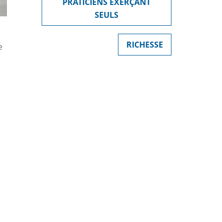
PRATICIENS EXERÇANT
SEULS
RICHESSE
e
s