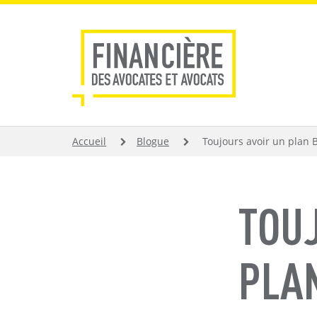
Aller
au
contenu
principal
FIL
Accueil
Blogue
Toujours avoir un plan B.
D'ARIANE
TOU
PLAN