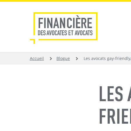
Aller
au
contenu
principal
FIL
Accueil
Blogue
Les avocats gay-friendl
D'ARIANE
LES 
FRIE