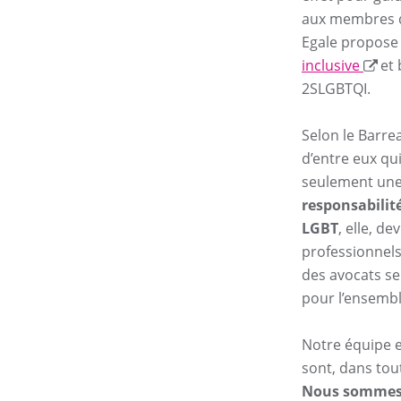
aux membres d
Egale propose
inclusive
et 
2SLGBTQI.
Selon le Barre
d’entre eux qu
seulement une 
responsabilit
LGBT
, elle, d
professionnels
des avocats se
pour l’ensemb
Notre équipe et
sont, dans tou
Nous sommes l