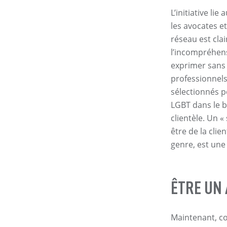
L’initiative l
les avocates e
réseau est clai
l’incompréhens
exprimer sans 
professionnel
sélectionnés p
LGBT dans le b
clientèle. Un 
être de la clie
genre, est une 
ÊTRE UN 
Maintenant, c