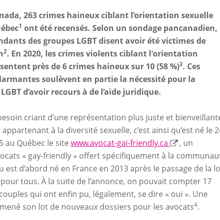
nada, 263 crimes haineux ciblant l’orientation sexuelle
1
uébec
ont été recensés. Selon un sondage pancanadien,
ndants des groupes LGBT disent avoir été victimes de
2
n
. En 2020, les crimes violents ciblant l'orientation
3
ésentent près de 6 crimes haineux sur 10 (58 %)
. Ces
alarmantes soulèvent en partie la nécessité pour la
BT d’avoir recours à de l’aide juridique.
besoin criant d’une représentation plus juste et bienveillant
ppartenant à la diversité sexuelle, c’est ainsi qu’est né le 2
 au Québec le site
www.avocat-gai-friendly.ca
, un
vocats « gay-friendly » offert spécifiquement à la communau
u est d’abord né en France en 2013 après le passage de la lo
 pour tous. À la suite de l’annonce, on pouvait compter 17
ouples qui ont enfin pu, légalement, se dire « oui ». Une
4
 amené son lot de nouveaux dossiers pour les avocats
.