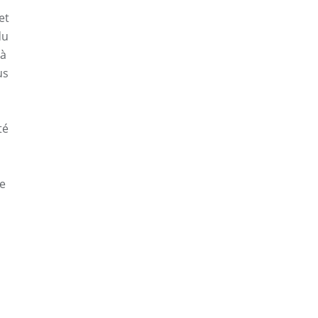
et
du
 à
us
té
de