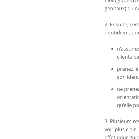
biologiques (c
génitaux) d’un
2. Ensuite, ce
quotidien pour 
n’assumez
clients p
prenez le
son ident
ne prenez
orientati
qu’elle p
3. Plusieurs r
voir plus clai
effet pour guid