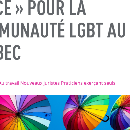
E » POUR LA
MUNAUTÉ LGBT AU
BEC
Au travail
Nouveaux juristes
Praticiens exerçant seuls