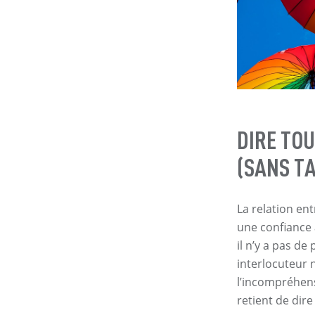
DIRE TOU
(SANS T
La relation en
une confiance 
il n’y a pas d
interlocuteur
l’incompréhens
retient de dir