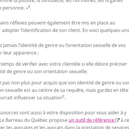
omme la pilosité, la silhouette, les hormones, les organes
8
e personne. »
.
rtains réflexes peuvent également être mis en place au
adopter l’identification de son client. En voici quelques-uns
 jamais l’identité de genre ou l’orientation sexuelle de vos
ar leur apparence ;
 temps de vérifier avec votre clientèle si elle désire préciser
ité de genre ou son orientation sexuelle;
 pas non plus pour acquis que son identité de genre ou so
on sexuelle est au centre de sa requête, mais gardez en tête
9
ourrait influencer sa situation
.
essources sont aussi à votre disposition pour vous aider à y
r. Le Barreau du Québec propose
un outil de référence
à ce
er les avocates et les avocats dans la prestation de service