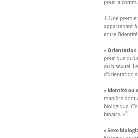
pour la commu
1. Une premiè
appartenant à 
entre l’identit
«
Orientation 
pour quelqu’un
ou bisexuel. L
d’orientation s
«
Identité ou 
manière dont 
biologique. C’
7
binaire. »
.
«
Sexe biologi