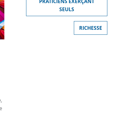
PRATICIENS EXERÇANT
SEULS
RICHESSE
,
e