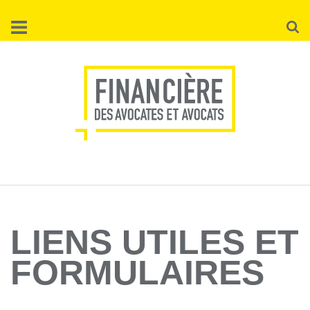
Aller
Reche
au
contenu
principal
LIENS UTILES ET
FORMULAIRES