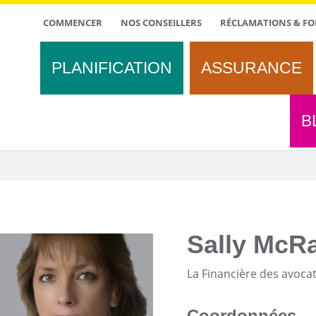
TOP
COMMENCER
NOS CONSEILLERS
RÉCLAMATIONS & FO
MENU
PLANIFICATION
ASSURANCE
B
Sally McR
La Financière des avocats
Coordonnées