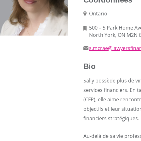
Ontario
500 – 5 Park Home A
North York, ON M2N 
s.mcrae@lawyersfinan
Bio
Sally possède plus de vi
services financiers. En t
(CFP), elle aime rencont
objectifs et leur situati
financiers stratégiques.
Au-delà de sa vie profes