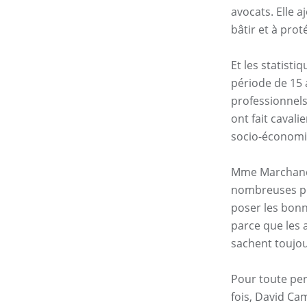
avocats. Elle a
bâtir et à prot
Et les statist
période de 15 
professionnels
ont fait caval
socio-économi
Mme Marchand 
nombreuses pe
poser les bonne
parce que les 
sachent toujo
Pour toute per
fois, David Ca