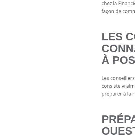
chez la Financ
façon de comm
LES 
CONN
À PO
Les conseiller
consiste vraim
préparer à la r
PRÉPA
QUES