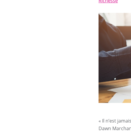
Richesse
« Il n’est jama
Dawn Marchand,