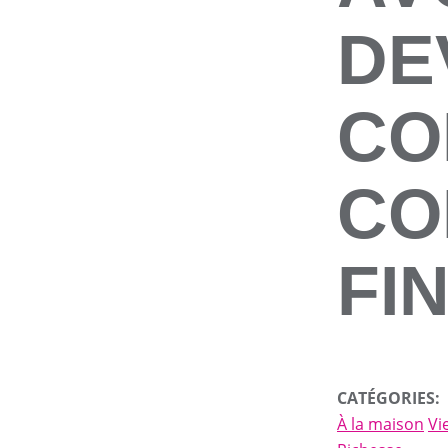
DE
CO
CO
FI
CATÉGORIES:
À la maison
Vi