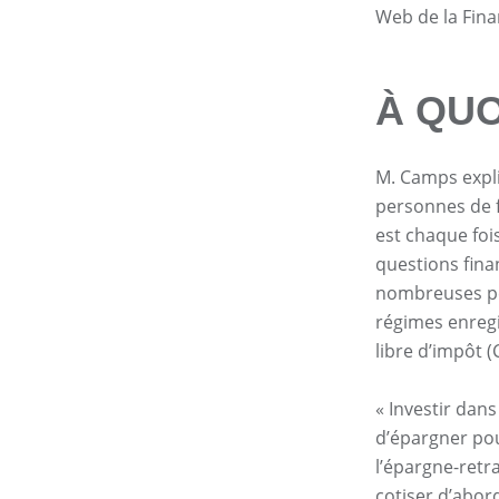
Web de la Fina
À QUO
M. Camps expli
personnes de f
est chaque foi
questions fina
nombreuses per
régimes enregi
libre d’impôt (C
« Investir dan
d’épargner po
l’épargne-retr
cotiser d’abor