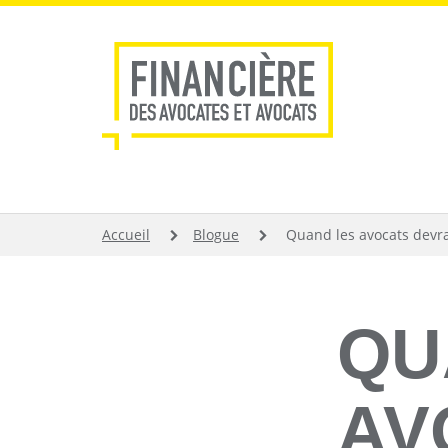
Aller
au
contenu
principal
FIL
Accueil
Blogue
Quand les avocats devrai
D'ARIANE
QU
AV