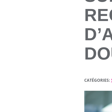
RE
D’
DO
CATÉGORIES: