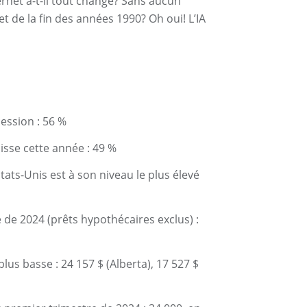
ernet a-t-il tout changé? Sans aucun
t de la fin des années 1990? Oh oui! L’IA
ession : 56 %
isse cette année : 49 %
ts-Unis est à son niveau le plus élevé
e 2024 (prêts hypothécaires exclus) :
lus basse : 24 157 $ (Alberta), 17 527 $