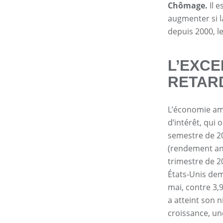
Chômage.
Il 
augmenter si l
depuis 2000, l
L’EXCE
RETARD
L’économie amé
d’intérêt, qui 
semestre de 202
(rendement ann
trimestre de 2
États-Unis dem
mai, contre 3,
a atteint son n
croissance, une