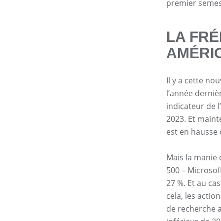
premier semest
LA FRÉ
AMÉRI
Il y a cette no
l’année dernièr
indicateur de 
2023. Et maint
est en hausse 
Mais la manie 
500 – Microsoft
27 %. Et au cas
cela, les actio
de recherche am