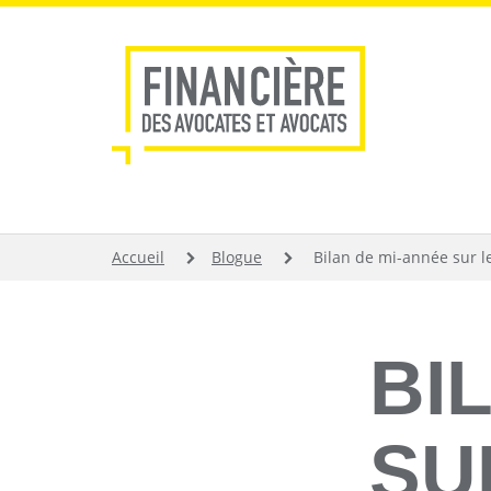
Aller
au
contenu
principal
FIL
Accueil
Blogue
Bilan de mi-année sur le
D'ARIANE
BI
SU