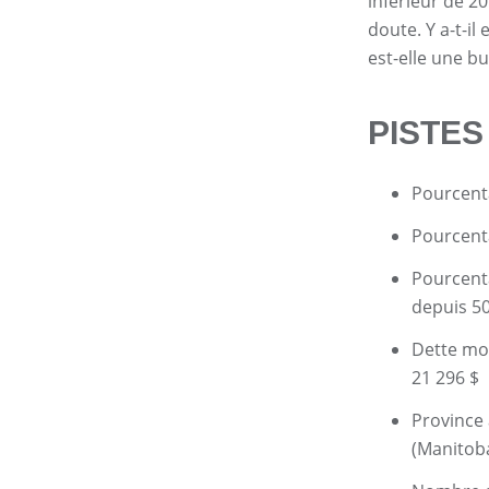
inférieur de 2
doute. Y a-t-il
est-elle une bul
PISTES
Pourcenta
Pourcenta
Pourcenta
depuis 50
Dette mo
21 296 $
Province 
(Manitob