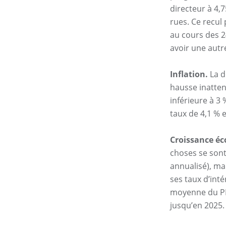
directeur à 4,
rues. Ce recul
au cours des 2
avoir une autre
Inflation.
La d
hausse inatten
inférieure à 3
taux de 4,1 % 
Croissance é
choses se sont
annualisé), ma
ses taux d’int
moyenne du PIB
jusqu’en 2025. 