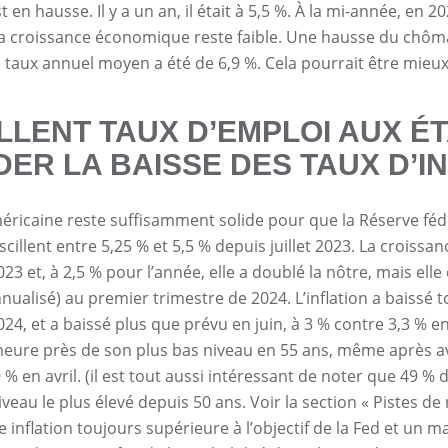
est en hausse. Il y a un an, il était à 5,5 %. À la mi-année, en 20
a croissance économique reste faible. Une hausse du chôm
e taux annuel moyen a été de 6,9 %. Cela pourrait être mieux,
LLENT TAUX D’EMPLOI AUX É
ER LA BAISSE DES TAUX D’I
ricaine reste suffisamment solide pour que la Réserve féd
oscillent entre 5,25 % et 5,5 % depuis juillet 2023. La croiss
3 et, à 2,5 % pour l’année, elle a doublé la nôtre, mais ell
ualisé) au premier trimestre de 2024. L’inflation a baissé 
024, et a baissé plus que prévu en juin, à 3 % contre 3,3 % 
eure près de son plus bas niveau en 55 ans, même après avoi
9 % en avril. (il est tout aussi intéressant de noter que 49
iveau le plus élevé depuis 50 ans. Voir la section « Pistes de
 inflation toujours supérieure à l’objectif de la Fed et un m