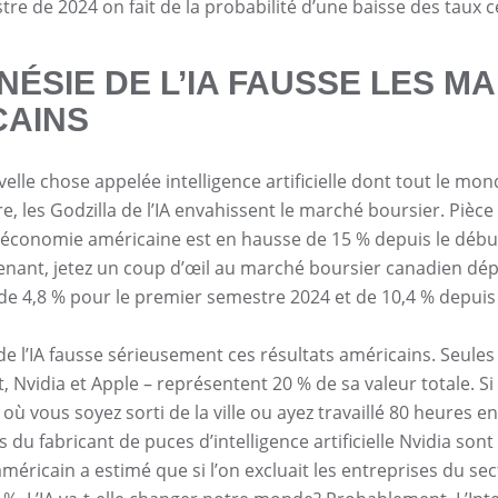
re de 2024 on fait de la probabilité d’une baisse des taux c
NÉSIE DE L’IA FAUSSE LES 
CAINS
uvelle chose appelée intelligence artificielle dont tout le m
e, les Godzilla de l’IA envahissent le marché boursier. Pièce à
l’économie américaine est en hausse de 15 % depuis le début 
enant, jetez un coup d’œil au marché boursier canadien dé
de 4,8 % pour le premier semestre 2024 et de 10,4 % depuis l
de l’IA fausse sérieusement ces résultats américains. Seules
, Nvidia et Apple – représentent 20 % de sa valeur totale. Si
 où vous soyez sorti de la ville ou ayez travaillé 80 heures
ns du fabricant de puces d’intelligence artificielle Nvidia s
éricain a estimé que si l’on excluait les entreprises du secte