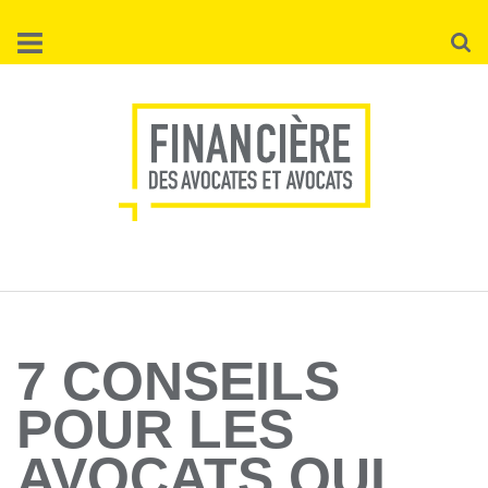
Aller
Reche
au
contenu
principal
7 CONSEILS
POUR LES
AVOCATS QUI